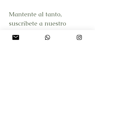
Mantente al tanto,
suscríbete a nuestro
boletín
Email
Unirse
Reserva una clase
Clases
Planes y precios
Sobre mi
Contacto