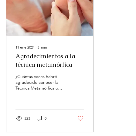
11 ene 2024
∙
3
min
Agradecimientos a la
técnica metamórfica
¿Cuántas veces habré
agradecido conocer la
Técnica Metamórfica o
Masaje Metamórfico? No
sabría decirlo. Fue la
segunda técnica...
223
0