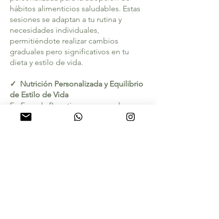
hábitos alimenticios saludables. Estas
sesiones se adaptan a tu rutina y
necesidades individuales,
permitiéndote realizar cambios
graduales pero significativos en tu
dieta y estilo de vida.
✓ Nutrición Personalizada y Equilibrio
de Estilo de Vida
En Escuela Parvati, creemos en la
importancia de una nutrición
personalizada que no solo se centre en
la comida, sino que también tenga en
cuenta tus ritmos circadianos y tus
patrones de movimiento. Además de
ofrecerte un plan nutricional, te
ayudamos a integrar prácticas de estilo
de vida que promuevan la salud a largo
plazo.